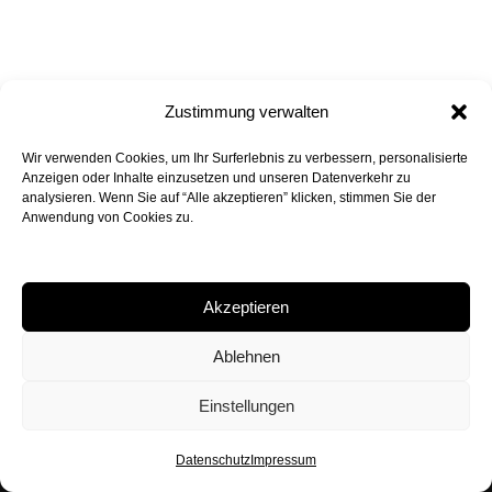
Zustimmung verwalten
Wir verwenden Cookies, um Ihr Surferlebnis zu verbessern, personalisierte
Anzeigen oder Inhalte einzusetzen und unseren Datenverkehr zu
Back to Top
analysieren. Wenn Sie auf “Alle akzeptieren” klicken, stimmen Sie der
Anwendung von Cookies zu.
Akzeptieren
Peter Bohn Architekten GmbH
Rossmarkt 6, 80331 München
Ablehnen
+49 89 24 29 24 90
mail@peterbohn.com
Einstellungen
Impressum
Datenschutz
Datenschutz
Impressum