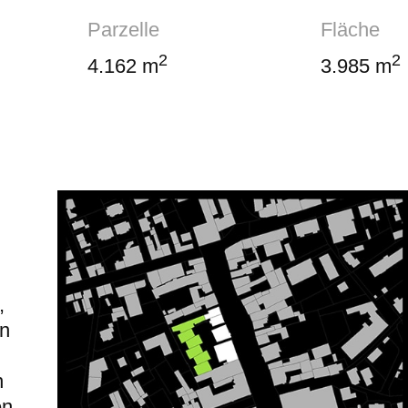
Parzelle
Fläche
2
2
4.162 m
3.985 m
,
en
n
en