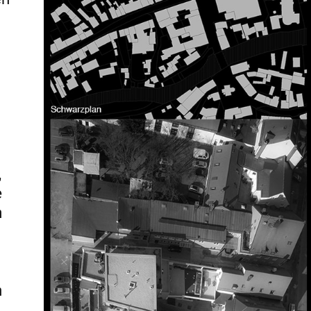
,
e
m
n