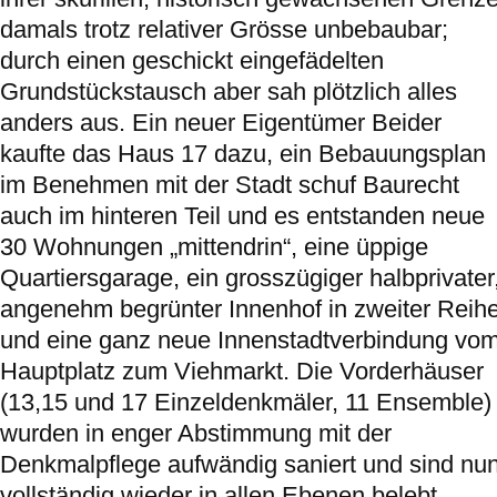
damals trotz relativer Grösse unbebaubar;
durch einen geschickt eingefädelten
Grundstückstausch aber sah plötzlich alles
anders aus. Ein neuer Eigentümer Beider
kaufte das Haus 17 dazu, ein Bebauungsplan
im Benehmen mit der Stadt schuf Baurecht
auch im hinteren Teil und es entstanden neue
30 Wohnungen „mittendrin“, eine üppige
Quartiersgarage, ein grosszügiger halbprivater
angenehm begrünter Innenhof in zweiter Reih
und eine ganz neue Innenstadtverbindung vo
Hauptplatz zum Viehmarkt. Die Vorderhäuser
(13,15 und 17 Einzeldenkmäler, 11 Ensemble)
wurden in enger Abstimmung mit der
Denkmalpflege aufwändig saniert und sind nu
vollständig wieder in allen Ebenen belebt.