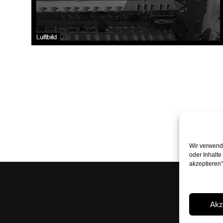
Wir verwende
oder Inhalte
akzeptieren
Peter Boh
Rossmarkt
Akz
+49 89 24 