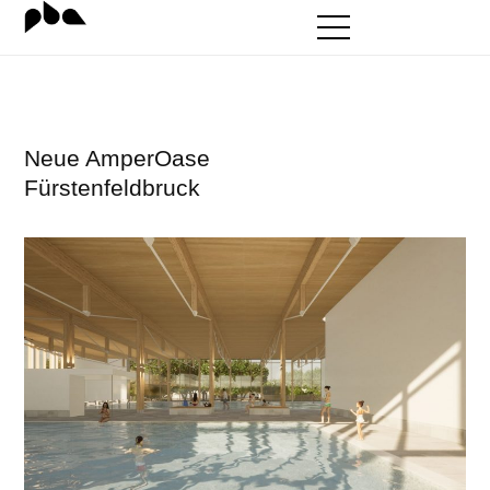
Zum
Inhalt
springen
Neue AmperOase
Fürstenfeldbruck